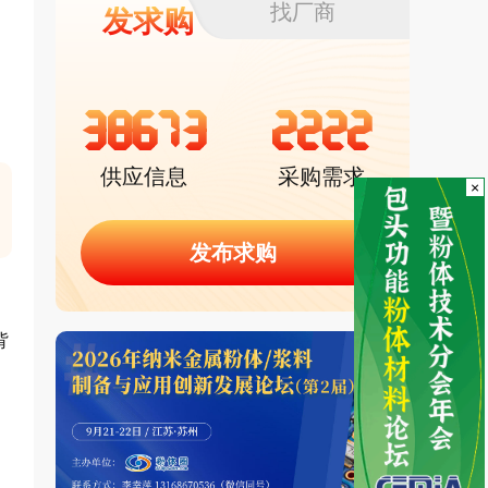
找厂商
发求购
38673
2222
供应信息
采购需求
×
发布求购
背