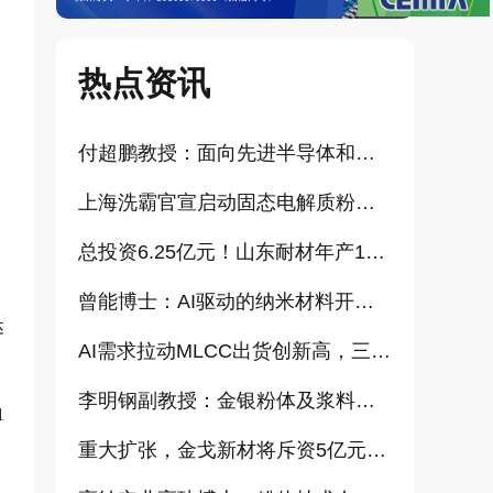
热点资讯
付超鹏教授：面向先进半导体和大健康产业的高纯超细氧化铝研发（报告）
上海洗霸官宣启动固态电解质粉体产业化项目
总投资6.25亿元！山东耐材年产15万吨高科技新材料项目正式开工
曾能博士：AI驱动的纳米材料开发新范式技术研究及基地建设（报告）
达
AI需求拉动MLCC出货创新高，三星、太阳诱电相继涨价
李明钢副教授：金银粉体及浆料增值化路径探讨（报告）
1
重大扩张，金戈新材将斥资5亿元打造“功能性粉体新材料智能制造基地”