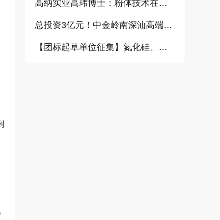
高纳实业高玮博士：粉体技术在电池材料工业中的进展与需求（报告）
总投资3亿元！中金岭南深汕高端金属复合材料扩产项目正式开工
【团标起草单位征集】氮化硅、金刚石、碳化铪、氧化铝等
到
）