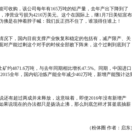
嘉能可收购，该公司每年有165万吨的铝产量，去年产出下降到了
美元，净营业亏损为4210万美元。这个在国际上，继1月7日美铝宣布
仿佛是在抻着脖子喊：我们反正挡不住了，谁顶得住谁上！
情况下，国内目前支撑产业恢复和稳定的包括有，减产限产、关
面对产能过剩这个对手的时候全部败下阵来，这个过剩到底到了
土矿约4871.6万吨，与去年同期相比增长47.5%。同期，中国进口
外，2015全年，国内铝冶炼产能全年减少402万吨，新增产能预计达
就是说还有超过两成并未释放，这意味着，即使2016年没有新增产
如果说现在的办法都只是扬汤止沸，那么到底怎样才算釜底抽薪
（
粉体圈
作者：
启东