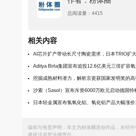
作者：粉体圈
总阅读量：4415
相关内容
AI芯片扩产带动长尺寸陶瓷需求，日本TRIO扩
Aditya Birla集团宣布追投12.6亿美元三倍扩
挖掘成熟材料潜力，解析京瓷获国家发明奖的高
沙索（Sasol）宣布斥资6000万欧元启动德国
日本轻金属宣布氢氧化铝、氧化铝产品大幅涨价1
版权与免责声明：本文为粉体圈原创作品，未经许
将依法追究法律责任。