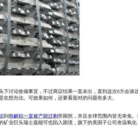
牵头下讨论收储事宜，不过商议结果一直未出，直到这次6方会谈
是在想办法。可效果如何，还要看面对的问题有多大。
铝
到
电解铝一直被产能过剩
所困扰，并且全球范围内皆无幸免。
力拓的矿业巨头瑞士嘉能可也陷入困境，旗下的美国子公司舍温氧化