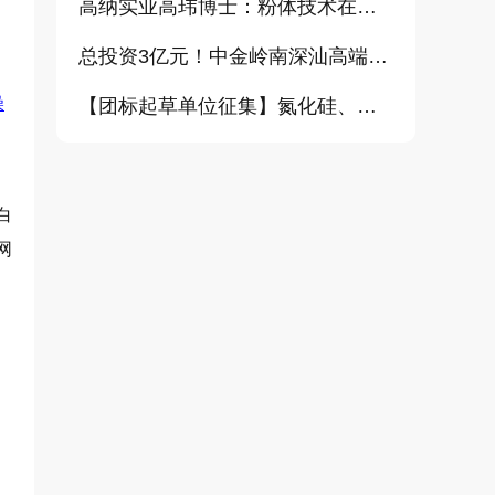
高纳实业高玮博士：粉体技术在电池材料工业中的进展与需求（报告）
总投资3亿元！中金岭南深汕高端金属复合材料扩产项目正式开工
燥
【团标起草单位征集】氮化硅、金刚石、碳化铪、氧化铝等
，
白
网