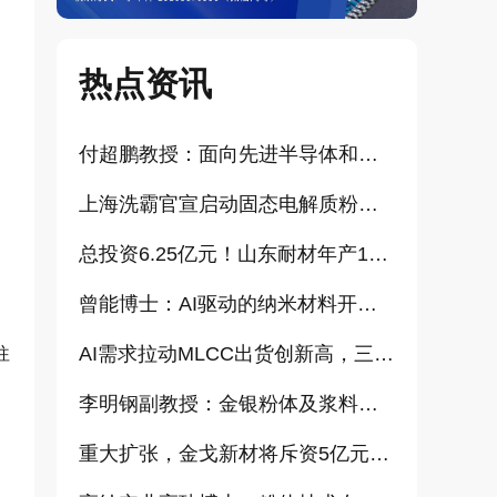
热点资讯
付超鹏教授：面向先进半导体和大健康产业的高纯超细氧化铝研发（报告）
上海洗霸官宣启动固态电解质粉体产业化项目
总投资6.25亿元！山东耐材年产15万吨高科技新材料项目正式开工
曾能博士：AI驱动的纳米材料开发新范式技术研究及基地建设（报告）
AI需求拉动MLCC出货创新高，三星、太阳诱电相继涨价
往
李明钢副教授：金银粉体及浆料增值化路径探讨（报告）
重大扩张，金戈新材将斥资5亿元打造“功能性粉体新材料智能制造基地”