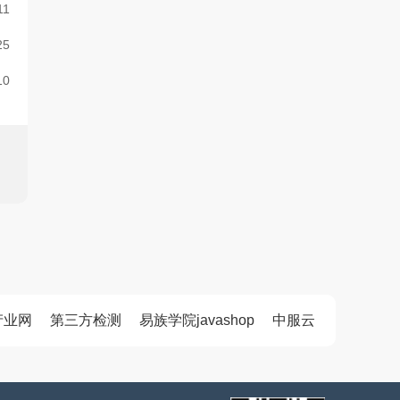
11
25
10
产业网
第三方检测
易族学院javashop
中服云