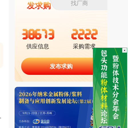
找厂商
发求购
38673
2222
供应信息
采购需求
×
发布求购
今