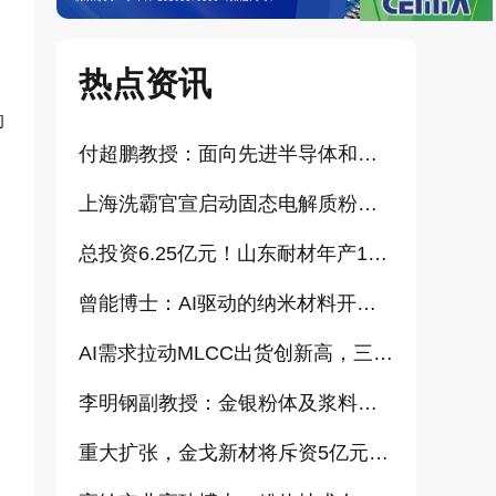
热点资讯
的
付超鹏教授：面向先进半导体和大健康产业的高纯超细氧化铝研发（报告）
上海洗霸官宣启动固态电解质粉体产业化项目
总投资6.25亿元！山东耐材年产15万吨高科技新材料项目正式开工
曾能博士：AI驱动的纳米材料开发新范式技术研究及基地建设（报告）
AI需求拉动MLCC出货创新高，三星、太阳诱电相继涨价
李明钢副教授：金银粉体及浆料增值化路径探讨（报告）
重大扩张，金戈新材将斥资5亿元打造“功能性粉体新材料智能制造基地”