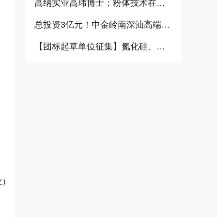
高纳实业高玮博士：粉体技术在电池材料工业中的进展与需求（报告）
总投资3亿元！中金岭南深汕高端金属复合材料扩产项目正式开工
【团标起草单位征集】氮化硅、金刚石、碳化铪、氧化铝等
)