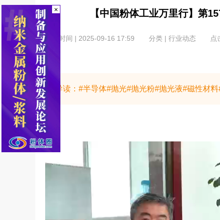
×
【中国粉体工业万里行】第1
发布时间 | 2025-09-16 17:59
分类 | 行业动态
点击
导读：#半导体#抛光#抛光粉#抛光液#磁性材