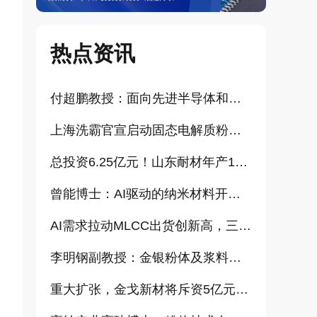
热点资讯
付超鹏教授：面向先进半导体和大健康产业的高纯超细氧化铝研发（报告）
上海洗霸官宣启动固态电解质粉体产业化项目
总投资6.25亿元！山东耐材年产15万吨高科技新材料项目正式开工
曾能博士：AI驱动的纳米材料开发新范式技术研究及基地建设（报告）
AI需求拉动MLCC出货创新高，三星、太阳诱电相继涨价
李明钢副教授：金银粉体及浆料增值化路径探讨（报告）
重大扩张，金戈新材将斥资5亿元打造“功能性粉体新材料智能制造基地”