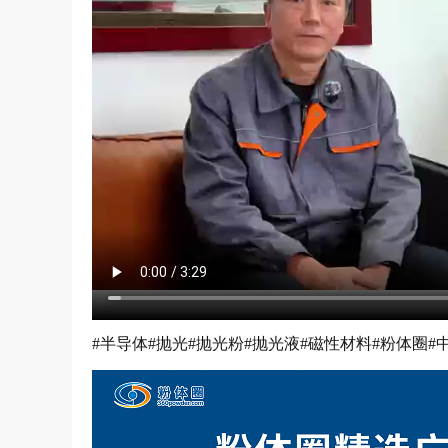
#半导体#抛光#抛光粉#抛光液#磁性材料#粉体圈