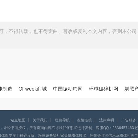
可，不得转载，也不得歪曲、篡改或复制本文内容，否则本公司
能制造
OFweek商城
中国振动筛网
环球破碎机网
炭黑
站点地图
关于我们
栏目导航
友情链接
法律声明
广告服务
，未经书面授权，所有页面内容不得以任何形式进行复制。客服QQ：2836457463 粉体
粉体圈专注为粉碎设备、粉体设备等厂家提供粉体技术、粉体会议等信息及粉体相关产