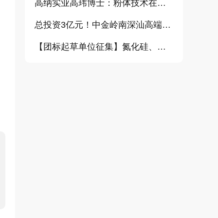
高纳实业高玮博士：粉体技术在电池材料工业中的进展与需求（报告）
总投资3亿元！中金岭南深汕高端金属复合材料扩产项目正式开工
【团标起草单位征集】氮化硅、金刚石、碳化铪、氧化铝等