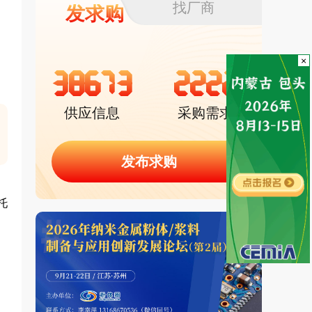
找厂商
发求购
×
38673
2222
供应信息
采购需求
发布求购
托