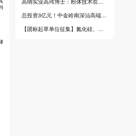
其
高纳实业高玮博士：粉体技术在电池材料工业中的进展与需求（报告）
料
总投资3亿元！中金岭南深汕高端金属复合材料扩产项目正式开工
【团标起草单位征集】氮化硅、金刚石、碳化铪、氧化铝等
译