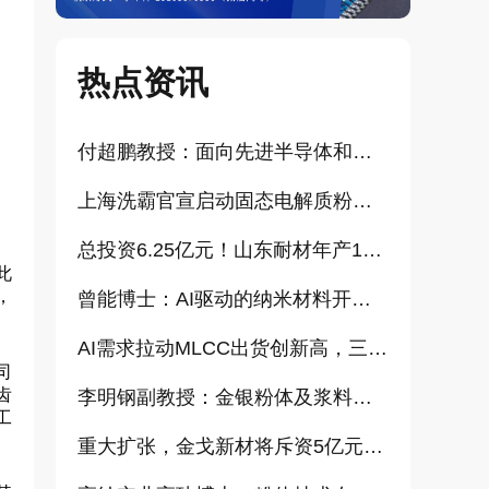
热点资讯
付超鹏教授：面向先进半导体和大健康产业的高纯超细氧化铝研发（报告）
上海洗霸官宣启动固态电解质粉体产业化项目
总投资6.25亿元！山东耐材年产15万吨高科技新材料项目正式开工
此
，
曾能博士：AI驱动的纳米材料开发新范式技术研究及基地建设（报告）
AI需求拉动MLCC出货创新高，三星、太阳诱电相继涨价
司
齿
李明钢副教授：金银粉体及浆料增值化路径探讨（报告）
工
重大扩张，金戈新材将斥资5亿元打造“功能性粉体新材料智能制造基地”