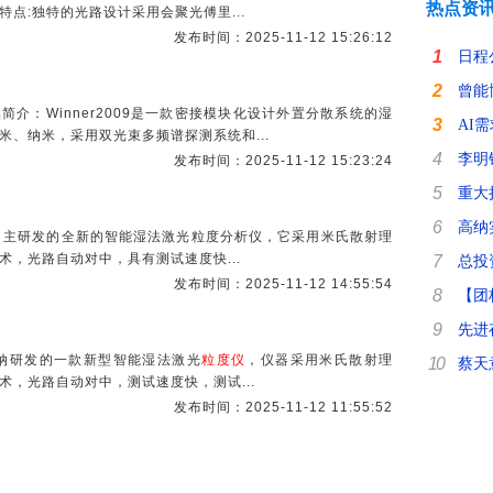
热点资
点:独特的光路设计采用会聚光傅里...
发布时间：2025-11-12 15:26:12
1
日程
2
曾能
简介：Winner2009是一款密接模块化设计外置分散系统的湿
3
AI
、纳米，采用双光束多频谱探测系统和...
4
李明
发布时间：2025-11-12 15:23:24
5
重大
6
高纳
款微纳自主研发的全新的智能湿法激光粒度分析仪，它采用米氏散射理
，光路自动对中，具有测试速度快...
7
总投
发布时间：2025-11-12 14:55:54
8
【团
9
先进
南微纳研发的一款新型智能湿法激光
粒度仪
，仪器采用米氏散射理
10
蔡天
，光路自动对中，测试速度快，测试...
发布时间：2025-11-12 11:55:52