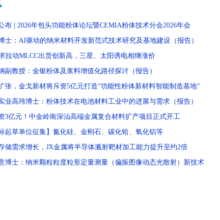
讯
公布 | 2026年包头功能粉体论坛暨CEMIA粉体技术分会2026年会
博士：AI驱动的纳米材料开发新范式技术研究及基地建设（报告）
需求拉动MLCC出货创新高，三星、太阳诱电相继涨价
钢副教授：金银粉体及浆料增值化路径探讨（报告）
扩张，金戈新材将斥资5亿元打造“功能性粉体新材料智能制造基地”
实业高玮博士：粉体技术在电池材料工业中的进展与需求（报告）
资3亿元！中金岭南深汕高端金属复合材料扩产项目正式开工
标起草单位征集】氮化硅、金刚石、碳化铪、氧化铝等
存储需求增长，JX金属将半导体溅射靶材加工能力提升至约2倍
意博士：纳米颗粒粒度粒形定量测量（偏振图像动态光散射）新技术