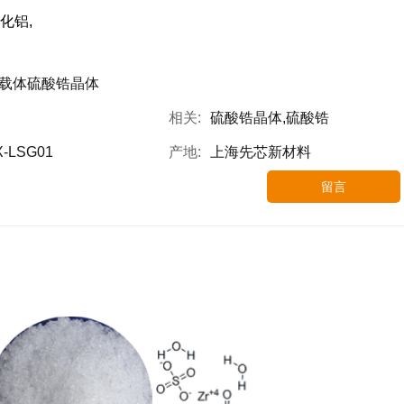
化铝,
载体硫酸锆晶体
相关:
硫酸锆晶体,硫酸锆
X-LSG01
产地:
上海先芯新材料
留言