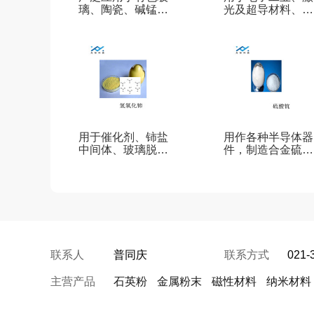
璃、陶瓷、碱锰电
光及超导材料、合
池氧化铟
金添加剂氧化钪
用于催化剂、铈盐
用作各种半导体器
中间体、玻璃脱色
件，制造合金硫酸
剂氢氧化铈
钪晶体
联系人
普同庆
联系方式
021-
主营产品
石英粉
金属粉末
磁性材料
纳米材料