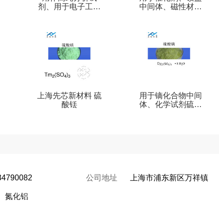
剂、用于电子工业
中间体、磁性材料
半导体材料结晶颗
氢氧化钕
粒
上海先芯新材料 硫
用于镝化合物中间
酸铥
体、化学试剂硫酸
镝
34790082
公司地址
上海市浦东新区万祥镇
氮化铝