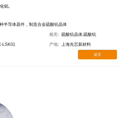
化铝,
种半导体器件，制造合金硫酸钪晶体
相关:
硫酸钪晶体,硫酸钪
X-LSK01
产地:
上海先芯新材料
留言