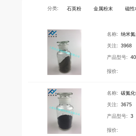
分类:
石英粉
金属粉末
磁性
名称:
纳米氮
关注:
3968
产品型号:
4
报价:
名称:
碳氮化
关注:
3675
产品型号:
3
报价: