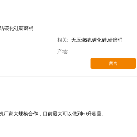
结碳化硅研磨桶
相关:
无压烧结,碳化硅,研磨桶
产地:
留言
机厂家大规模合作，目前最大可以做到
60
升容量。