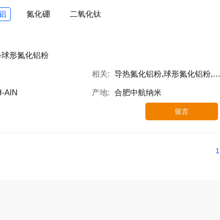
铝
氮化硼
二氧化钛
-球形氮化铝粉
相关:
导热氮化铝粉,球形氮化铝粉,导热球形氮化铝粉
-AlN
产地:
合肥中航纳米
留言
1