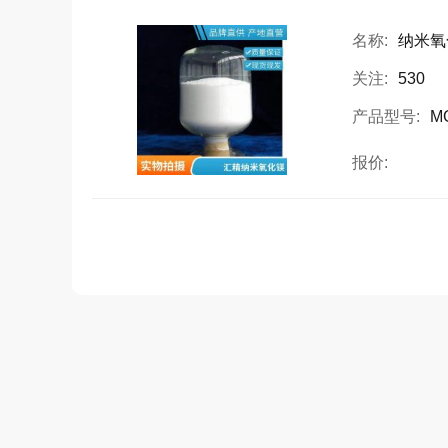
名称:
纳米氧
关注:
530
产品型号:
M
报价: