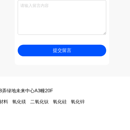
提交留言
8弄绿地未来中心A3幢20F
材料
氧化镁
二氧化钛
氧化硅
氧化锌