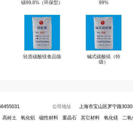
高
锑99.8%（环保型）
99%
料
轻质碳酸镁食品级
碱式碳酸镁（特
级）
56455031
公司地址
上海市宝山区罗宁路3030
高岭土
氧化铝
磁性材料
重晶石
其它材料
氧化镁
二氧