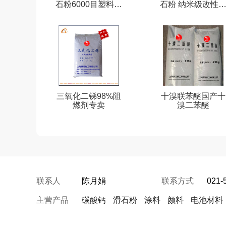
石粉6000目塑料橡
石粉 纳米级改性
塑专用滑石粉厂家
白滑石粉 超白塑
级滑石粉
三氧化二锑98%阻
十溴联苯醚国产十
燃剂专卖
溴二苯醚
联系人
陈月娟
联系方式
021-
主营产品
碳酸钙
滑石粉
涂料
颜料
电池材料