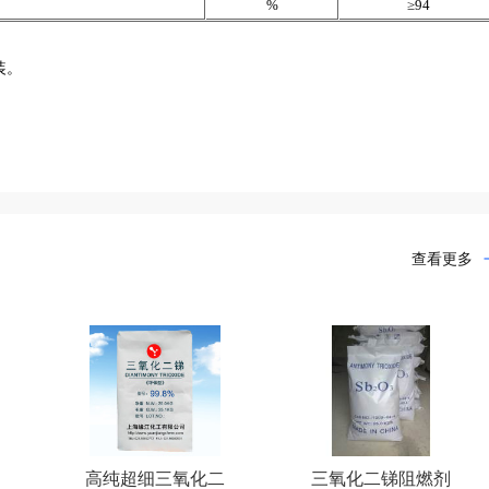
%
≥94
装。
查看更多
高纯超细三氧化二
三氧化二锑阻燃剂