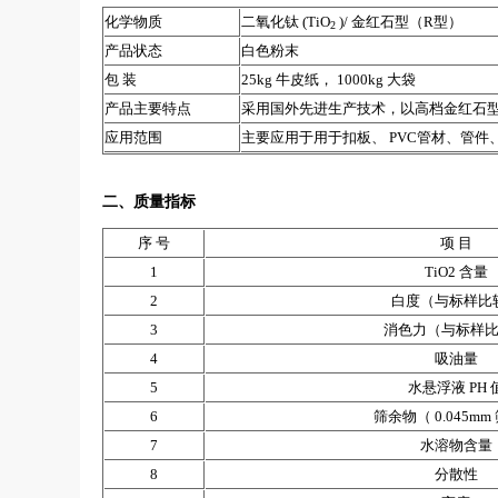
化学物质
二氧化钛 (TiO
)/ 金红石型（R型）
2
产品状态
白色粉末
包 装
25kg 牛皮纸， 1000kg 大袋
产品主要特点
采用国外先进生产技术，以高档金红石
应用范围
主要应用于用于扣板、 PVC管材、管件
二、质量指标
序 号
项 目
1
TiO2 含量
2
白度（与标样比
3
消色力（与标样
4
吸油量
5
水悬浮液 PH 
6
筛余物（ 0.045mm
7
水溶物含量
8
分散性