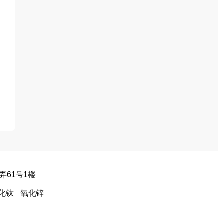
弄61号1楼
化钛
氧化锌