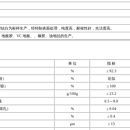
型钛白为标样生产，经特制表面处理，纯度高，耐候性好，光洁度高。
、地板胶、VC 地板、、橡胶、油地毡的生产。
单 位
指 标
%
≥ 92.3
较）
%
近似
比较）
%
≥ 100
g/100g
≤ 23.2
值
6.5～8.0
 筛孔）
%
≤ 0.04
%
≤ 0.4
μm
≤ 15