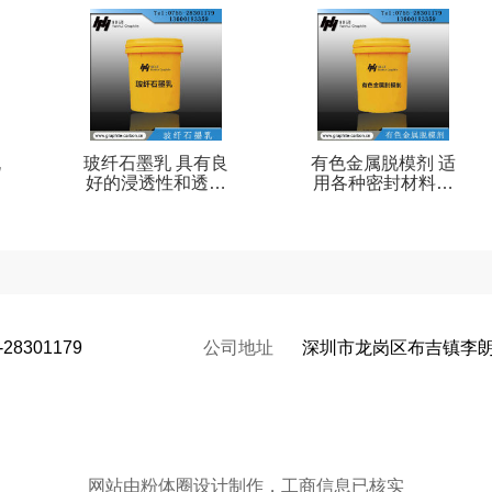
脱
玻纤石墨乳 具有良
有色金属脱模剂 适
墨
好的浸透性和透气
用各种密封材料的
性 附着性强 润滑性
涂层 脱模效果平稳
好 浸涂产品
耐高温 无腐蚀石墨
乳
-28301179
公司地址
深圳市龙岗区布吉镇李朗
网站由粉体圈设计制作，工商信息已核实