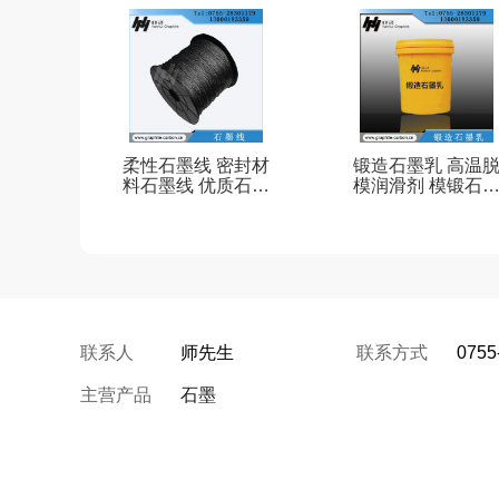
可定制
制品 可定制
柔性石墨线 密封材
锻造石墨乳 高温
料石墨线 优质石墨
模润滑剂 模锻石
线
乳
联系人
师先生
联系方式
0755
主营产品
石墨