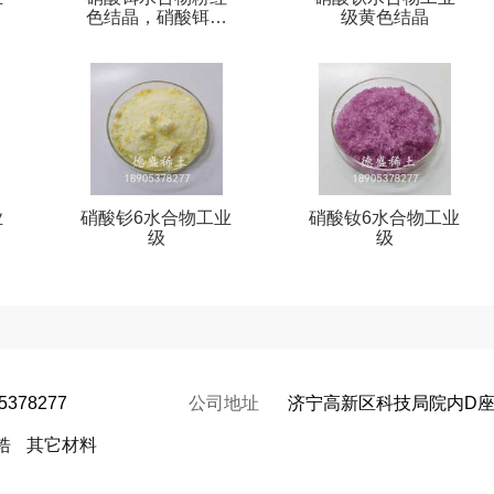
色结晶，硝酸铒工
级黄色结晶
业级
业
硝酸钐6水合物工业
硝酸钕6水合物工业
级
级
5378277
公司地址
济宁高新区科技局院内D
锆
其它材料