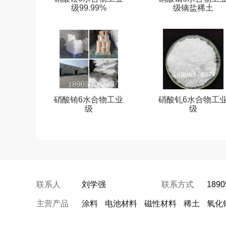
级99.99%
级镝盐稀土
硝酸铕6水合物工业
硝酸钆6水合物工
级
级
联系人
刘学强
联系方式
1890
主营产品
涂料
电池材料
磁性材料
稀土
氧化