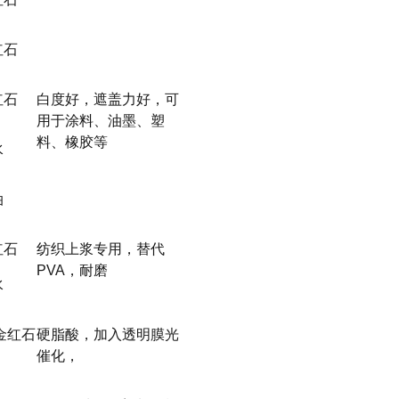
红石
红石
白度好，遮盖力好，可
用于涂料、油墨、塑
料、橡胶等
水
油
红石
纺织上浆专用，替代
PVA，耐磨
水
金红石
硬脂酸，加入透明膜光
催化，