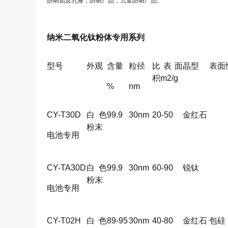
防晒霜及乳液，防晒产品，儿童防晒产品。
纳米二氧化钛粉体专用系列
型号
外观
含量
粒径
比表面
晶型
表面
积m2/g
%
nm
CY-T30D
白色
99.9
30nm
20-50
金红石
粉末
电池专用
CY-TA30D
白色
99.9
30nm
60-90
锐钛
粉末
电池专用
CY-T02H
白色
89-95
30nm
40-80
金红石
包硅