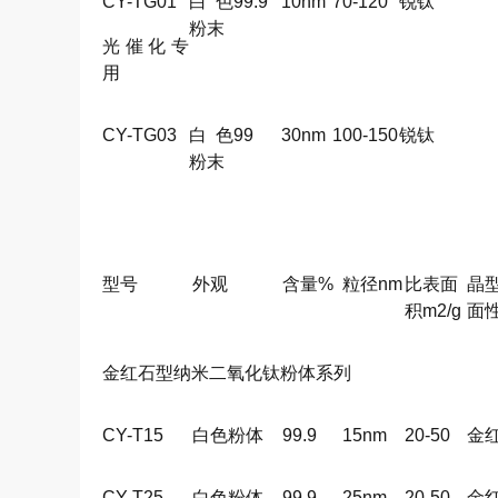
CY-TG01
白色
99.9
10nm
70-120
锐钛
粉末
光催化专
用
CY-TG03
白色
99
30nm
100-150
锐钛
粉末
型号
外观
含量%
粒径nm
比表面
晶
积m2/g
面
金红石型纳米二氧化钛粉体系列
CY-T15
白色粉体
99.9
15nm
20-50
金
CY-T25
白色粉体
99.9
25nm
20-50
金