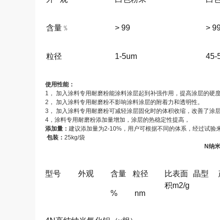
含量﹪
> 99
> 9
粒径
1-5um
45-
使用性能：
1，
加入涂料专用耐磨粉能涂料涂层起到补强作用，提高涂层的硬
2，
加入涂料专用耐磨粉不影响涂料涂层的附着力和透明性。
3，
加入涂料专用耐磨粉可减轻涂层固化时的体积收缩，改善了涂
4，涂料专用耐磨粉添加量增加，涂层的热稳定性提高，
添加量：
建议添加量为
2-10%，用户可根据不同的体系，经过试验
包装：
25kg/袋
N
纳
型号
外观
含量
粒径
比表面
晶型
积
m2/g
%
nm