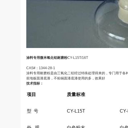
涂料专用
微米
氧化铝耐磨粉
CY
-L15T
/16T
CAS#：
1344-28-1
涂料专用耐磨粉是由三氧化二铝经过特殊处理得来的，专门用于各
前地板面漆底漆，不粘锅面漆底漆使用的多，效果好
技术指标：
项目
质量标准
型 号
CY
-L15T
CY
外 观
白色粉末
白