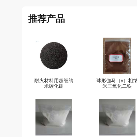
推荐产品
耐火材料用超细纳
球形伽马（γ）相
米碳化硼
米三氧化二铁