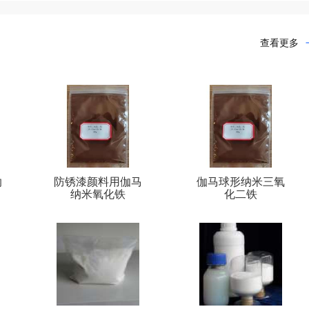
查看更多
纳
防锈漆颜料用伽马
伽马球形纳米三氧
纳米氧化铁
化二铁