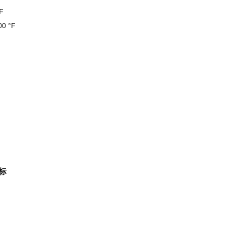
°F
600 °F
标