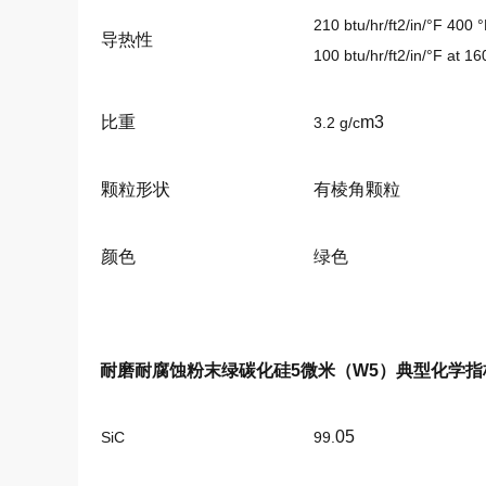
210 btu/hr/ft2/in/°F 400 
导热性
100 btu/hr/ft2/in/°F at 1
比重
m3
3.2 g/c
颗粒形状
有棱角颗粒
颜色
绿色
耐磨耐腐蚀粉末绿碳化硅5微米（W5）
典型化学指
05
SiC
99.