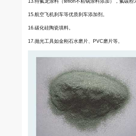
13.特氟龙涂料（
teflon
不粘锅涂料添加），氟碳粉
15.航空飞机刹车等优质刹车添加剂。
16.碳化硅陶瓷填料。
17.抛光工具如金刚石水磨片、
PVC
磨片等。