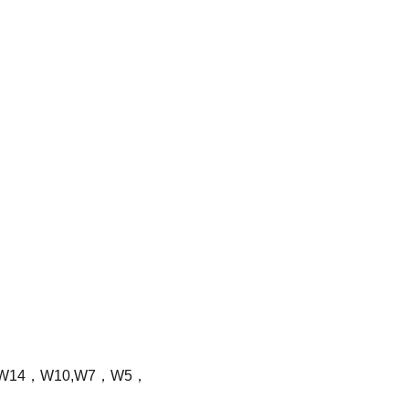
W14
，
W10,W7
，
W5
，