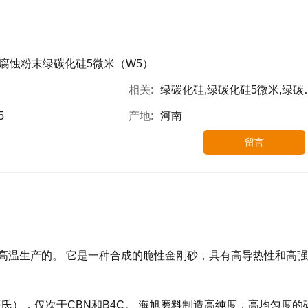
腐蚀粉末绿碳化硅5微米（W5）
相关:
绿碳化硅,绿碳化硅5微米,绿碳化硅微粉W5
5
产地:
河南
留言
高温生产的。 它是一种合成的脆性金刚砂，具有高导热性和高强
00努氏），仅次于CBN和B4C。 海旭磨料制造高纯度，高均匀度的