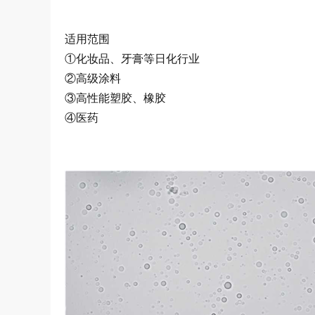
适用范围
①化妆品、牙膏等日化行业
②高级涂料
③高性能塑胶、橡胶
④医药