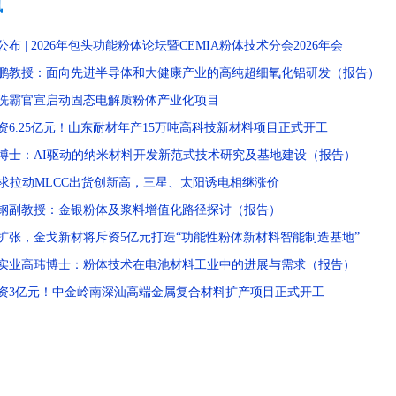
讯
公布 | 2026年包头功能粉体论坛暨CEMIA粉体技术分会2026年会
鹏教授：面向先进半导体和大健康产业的高纯超细氧化铝研发（报告）
洗霸官宣启动固态电解质粉体产业化项目
资6.25亿元！山东耐材年产15万吨高科技新材料项目正式开工
博士：AI驱动的纳米材料开发新范式技术研究及基地建设（报告）
需求拉动MLCC出货创新高，三星、太阳诱电相继涨价
钢副教授：金银粉体及浆料增值化路径探讨（报告）
扩张，金戈新材将斥资5亿元打造“功能性粉体新材料智能制造基地”
实业高玮博士：粉体技术在电池材料工业中的进展与需求（报告）
资3亿元！中金岭南深汕高端金属复合材料扩产项目正式开工