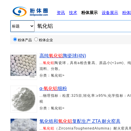
资讯
技术
粉体展示
设备展示
粉体
粉体产品
粉体企业
高纯
氧化铝
陶瓷球(4N)
...
氧化铝
陶瓷球，具有a相含量高、原晶小(<1um)、
混料、分散。
分类：氧化铝>
α-
氧化铝
细粉
...物理指标：粒度:325目;转化率:≥95%;化学指标：A
税
分类：氧化铝>
氧化锆和
氧化铝
复配生产 ZTA 耐火窑具
...
氧化铝
（ZirconiaToughenedAlumina）耐火窑