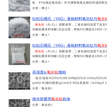
锆、3Y钇稳定氧化锆）作为增韧相复合烧结而成的刚玉-
分类：稀土>
钇铝石榴石（YAG）液相材料氧化钇与
氧化
...
氧化铝
（Al₂O₃）搭配使用，二者在烧结温度下反应
动颗粒重排和溶解-沉淀过程，帮助SiC陶瓷在1800–19
分类：稀土>
钇铝石榴石（YAG）液相材料氧化钇与
氧化
...
氧化铝
（Al₂O₃）搭配使用，二者在烧结温度下反应
动颗粒重排和溶解-沉淀过程，帮助SiC陶瓷在1800–19
分类：稀土>
高强度α-
氧化铝
微粉
...项目指标Al2O3(%)99.94MgO(%)0.01Na2O(%)0.
(μm)0.92烧结密度(g/cm3)3.95比表面积（m2/k
分类：氧化铝>
抛光研磨用
氧化铝
粉体
分类：氧化铝>