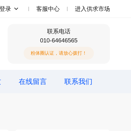
登录
客服中心
进入供求市场
联系电话
010-64646565
粉体圈认证，请放心拨打！
质
在线留言
联系我们