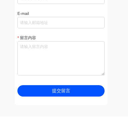
E-mail
*
留言内容
提交留言