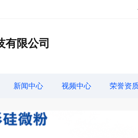
技有限公司
新闻中心
视频中心
荣誉资