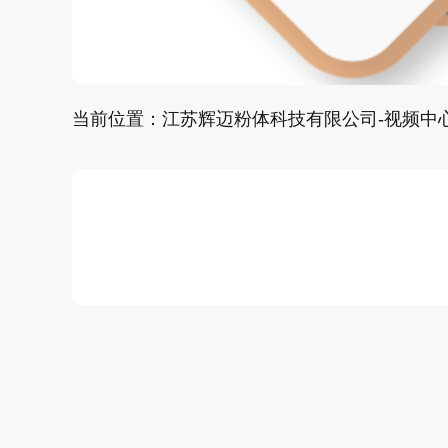
当前位置：江苏辉迈粉体科技有限公司-视频中