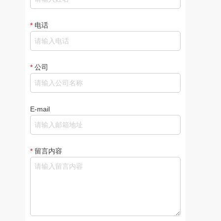
*
电话
*
公司
E-mail
*
留言内容