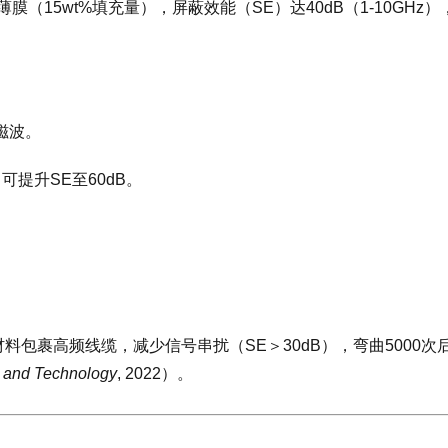
胶薄膜（15wt%填充量），屏蔽效能（SE）达40dB（1-10GHz）
磁波。
可提升SE至60dB。
合材料包裹高频线缆，减少信号串扰（SE＞30dB），弯曲5000次
 and Technology
, 2022）。