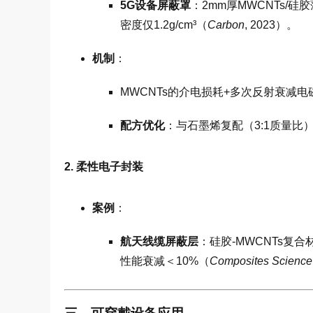
5G设备屏蔽罩
：2mm厚MWCNTs/硅
密度仅1.2g/cm³（
Carbon
, 2023）。
机制
：
MWCNTs的介电损耗+多次反射衰减电
配方优化
：与石墨烯复配（3:1质量比）
2. 柔性电子封装
案例
：
航天线缆屏蔽层
：硅胶-MWCNTs复
性能衰减＜10%（
Composites Science