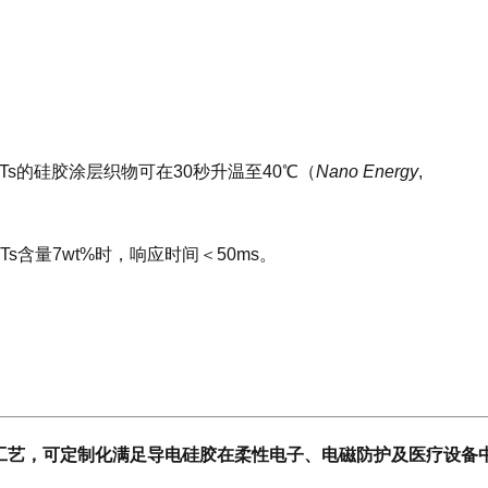
NTs的硅胶涂层织物可在30秒升温至40℃（
Nano Energy
,
s含量7wt%时，响应时间＜50ms。
与分散工艺，可定制化满足导电硅胶在柔性电子、电磁防护及医疗设备
。