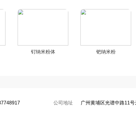
钌纳米粉体
钯纳米粉
87748917
公司地址
广州黄埔区光谱中路11号云