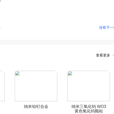
纳米二氧化锆（ZrO2）粉末材料对比
没有下一
查看更多
纳米铂钌合金
纳米三氧化钨 WO3
黄色氧化钨颗粒