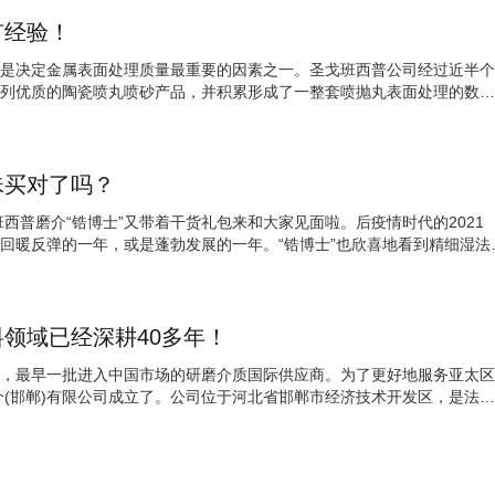
有经验！
是决定金属表面处理质量最重要的因素之一。圣戈班西普公司经过近半个
列优质的陶瓷喷丸喷砂产品，并积累形成了一整套喷抛丸表面处理的数据
中心，我们为客户提供专业的技术支持，为全球消费电子、医疗、汽车、
珠买对了吗？
班西普磨介“锆博士”又带着干货礼包来和大家见面啦。后疫情时代的2021
回暖反弹的一年，或是蓬勃发展的一年。“锆博士”也欣喜地看到精细湿法
不少新建或扩产项目都对砂磨机和研磨珠提出了新需求。那么你的研磨珠
领域已经深耕40多年！
，最早一批进入中国市场的研磨介质国际供应商。为了更好地服务亚太区
磨介(邯郸)有限公司成立了。公司位于河北省邯郸市经济技术开发区，是法国
产品有氧化锆、钇稳定氧化锆、碳酸锆、研磨(锆)珠等各种锆制品及其衍