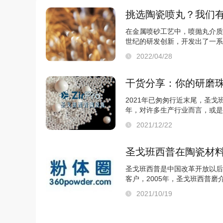
挑选陶瓷喷丸？我们
在金属喷砂工艺中，喷抛丸介质
世纪的研发创新，开发出了一系
库。透过遍布全球的圣戈班研发
2022/04/28
航空航天、家庭日用品、船...
干货分享：你的研磨
2021年已匆匆行近末尾，圣戈
年，对许多生产行业而言，或是
磨被更多行业和客户采纳使用。
2021/12/22
买对量了吗？用对路了吗？...
圣戈班西普在陶瓷材料
圣戈班西普是中国改革开放以后
客户，2005年，圣戈班西普
圣戈班集团的全资子公司。主要
2021/10/19
物。其中氧化锆粉广泛应...