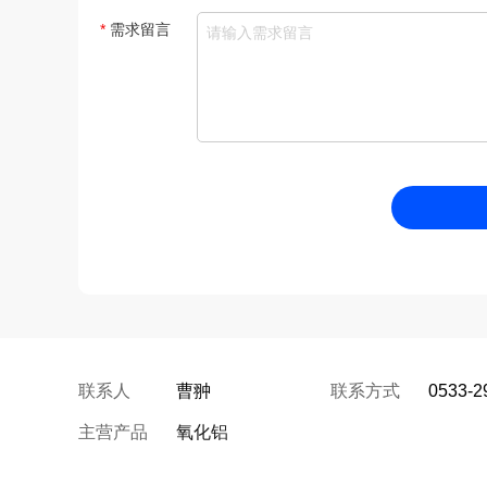
*
需求留言
联系人
曹翀
联系方式
0533-2
主营产品
氧化铝