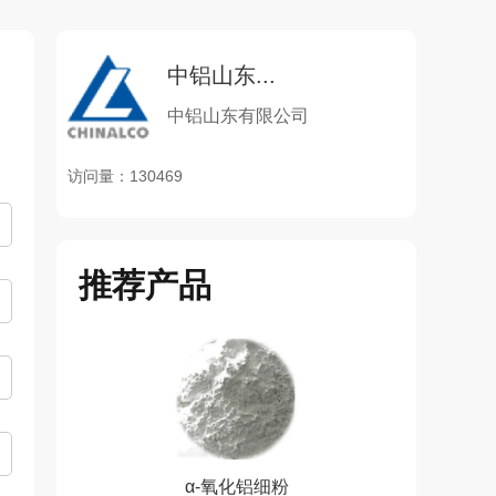
中铝山东...
中铝山东有限公司
访问量：130469
推荐产品
α-氧化铝细粉