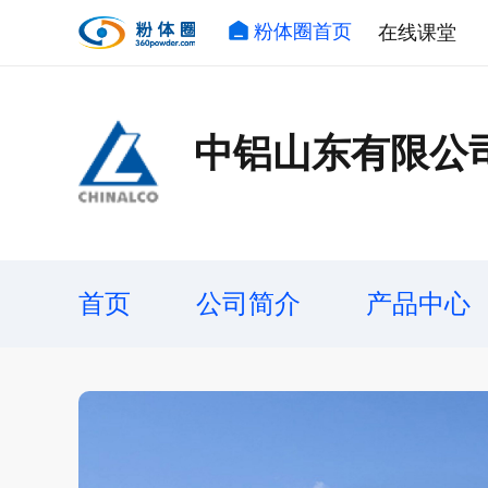
粉体圈首页
在线课堂
中铝山东有限公
首页
公司简介
产品中心