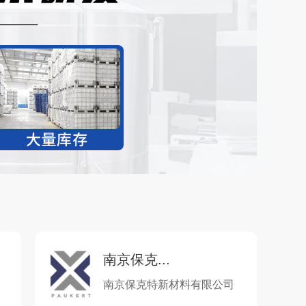
南京保克...
南京保克特新材料有限公司