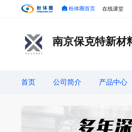
粉体圈首页
在线课堂
南京保克特新材
首页
公司简介
产品中心