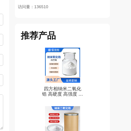
访问量：136510
推荐产品
四方相纳米二氧化
锆 高硬度 高强度 高
韧性 结构陶瓷用