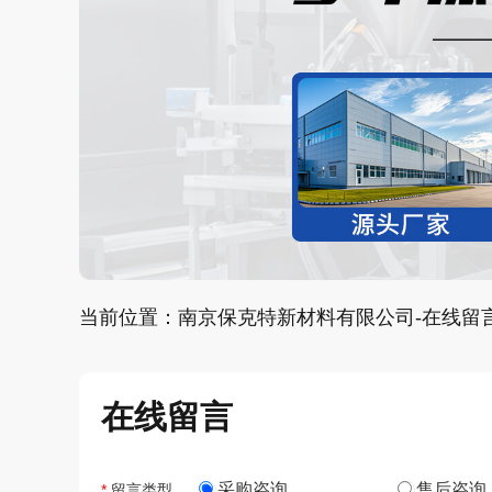
当前位置：南京保克特新材料有限公司-在线留
在线留言
采购咨询
售后咨询
*
留言类型