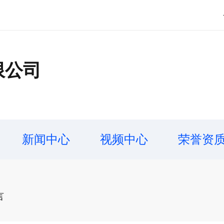
限公司
新闻中心
视频中心
荣誉资
言