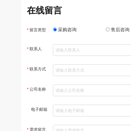
在线留言
采购咨询
售后咨询
*
留言类型
*
联系人
*
联系方式
*
公司名称
电子邮箱
*
需求留言