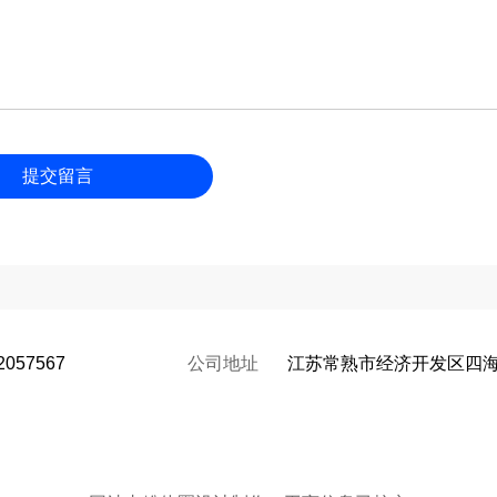
2057567
公司地址
江苏常熟市经济开发区四海路