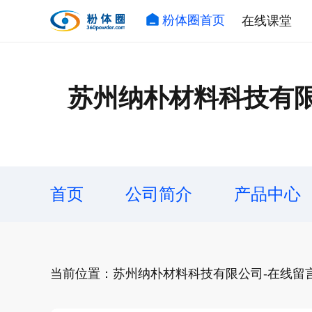
粉体圈首页
在线课堂
苏州纳朴材料科技有
首页
公司简介
产品中心
当前位置：苏州纳朴材料科技有限公司-在线留