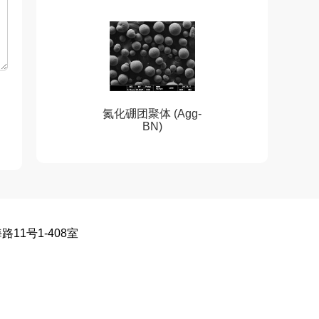
氮化硼团聚体 (Agg-
BN)
11号1-408室