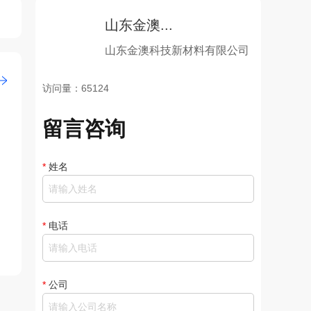
山东金澳...
山东金澳科技新材料有限公司
访问量：65124
留言咨询
*
姓名
*
电话
*
公司