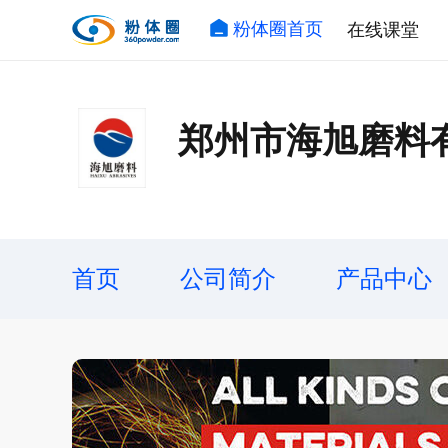
粉体圈首页
在线课堂
郑州市海旭磨料
首页
公司简介
产品中心