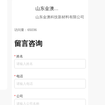
山东金澳...
山东金澳科技新材料有限公司
访问量：65036
留言咨询
*
姓名
*
电话
*
公司